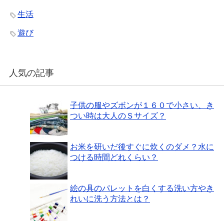
生活
遊び
人気の記事
子供の服やズボンが１６０で小さい、き
つい時は大人のＳサイズ？
お米を研いだ後すぐに炊くのダメ？水に
つける時間どれくらい？
絵の具のパレットを白くする洗い方やき
れいに洗う方法とは？