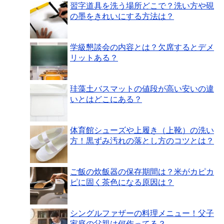
習字道具を洗う場所どこで？洗い方や硯
の墨をきれいにする方法は？
学級懇談会の内容とは？欠席するとデメ
リットある？
珪藻土バスマットの値段が高い安いの違
いとはどこにある？
体育館シューズや上履き（上靴）の洗い
方！黒ずみ汚れの落とし方のコツとは？
ご飯の炊飯器の保存期間は？米がカピカ
ピに固く茶色になる原因は？
シングルファザーの料理メニュー！父子
家庭の父親は何作ってる？