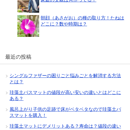
朝顔（あさがお）の種の取り方！たねは
どこに？数や時期は？
最近の投稿
シングルファザーの困りごと悩みごとを解消する方法
とは？
珪藻土バスマットの値段が高い安いの違いとはどこに
ある？
風呂上がり子供の足跡で床がベタベタなので珪藻土バ
スマットを購入！
珪藻土マットにデメリットある？寿命は？値段の違い