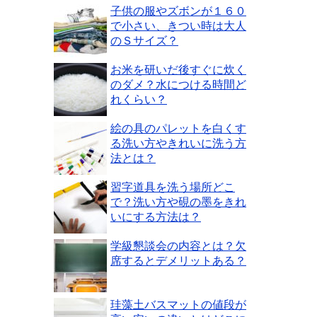
子供の服やズボンが１６０
で小さい、きつい時は大人
のＳサイズ？
お米を研いだ後すぐに炊く
のダメ？水につける時間ど
れくらい？
絵の具のパレットを白くす
る洗い方やきれいに洗う方
法とは？
習字道具を洗う場所どこ
で？洗い方や硯の墨をきれ
いにする方法は？
学級懇談会の内容とは？欠
席するとデメリットある？
珪藻土バスマットの値段が