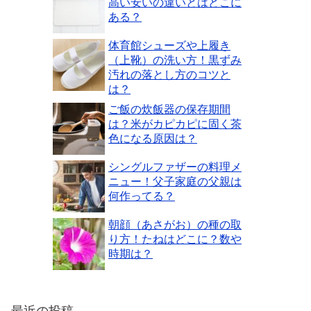
高い安いの違いとはどこに
ある？
体育館シューズや上履き
（上靴）の洗い方！黒ずみ
汚れの落とし方のコツと
は？
ご飯の炊飯器の保存期間
は？米がカピカピに固く茶
色になる原因は？
シングルファザーの料理メ
ニュー！父子家庭の父親は
何作ってる？
朝顔（あさがお）の種の取
り方！たねはどこに？数や
時期は？