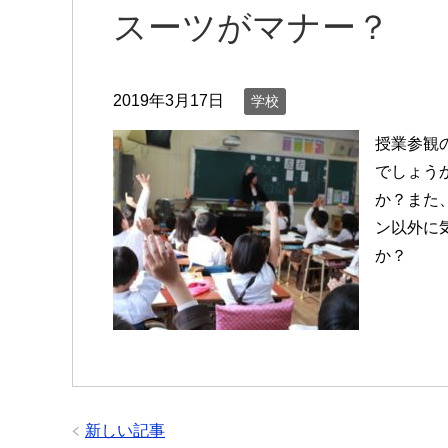
スーツがマナー？
2019年3月17日
学校
授業参観
でしょう
か？また
ン以外に
か？
新しい記事